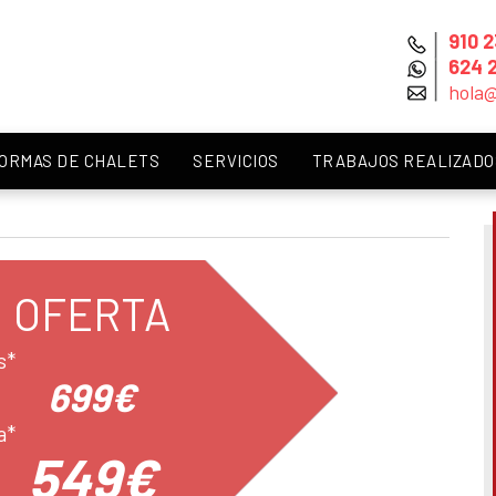
910 2
624 
hola
ORMAS DE CHALETS
SERVICIOS
TRABAJOS REALIZADO
INTERIORISMO
FONTANERÍA Y CALEFACCIÓN
OFERTA
s*
ELECTRICIDAD E
699€
ILUMINACIÓN
a*
549€
CARPINTERÍA DE ALUMINIO-