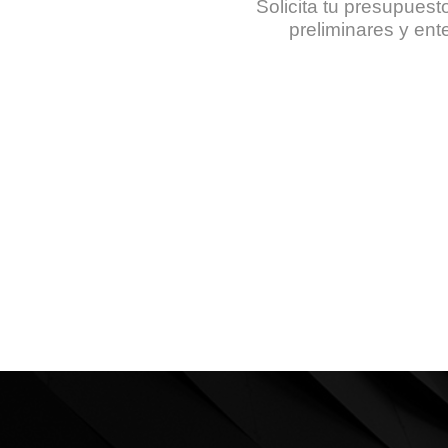
Solicita tu presupuesto
preliminares y ent