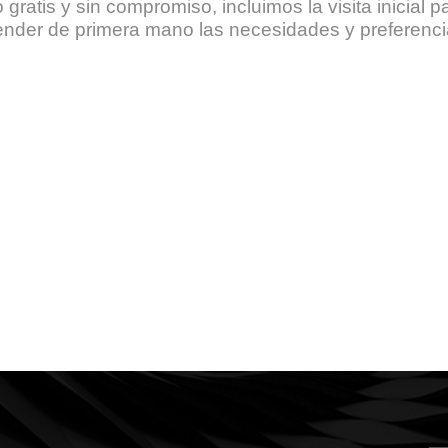
 gratis y sin compromiso, incluimos la visita inicial 
ender de primera mano las necesidades y preferenci