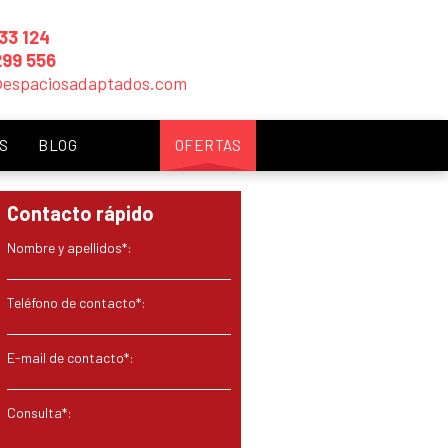
33 124
299 556
@espaciosadaptados.com
S
BLOG
OFERTAS
Contacto rápido
Nombre y apellidos*:
Teléfono de contacto*:
E-mail de contacto*:
Consulta*: