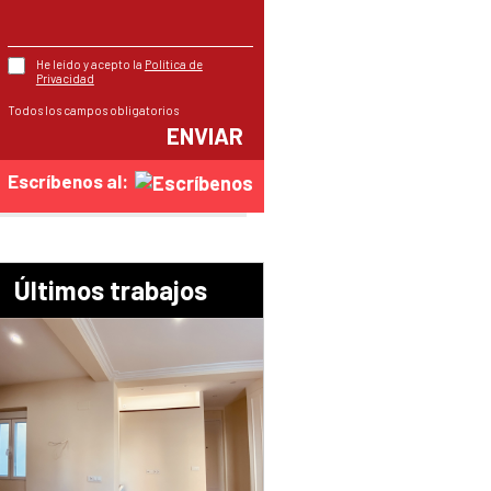
He leído y acepto la
Política de
Privacidad
Todos los campos obligatorios
ENVIAR
Escríbenos al:
Últimos trabajos