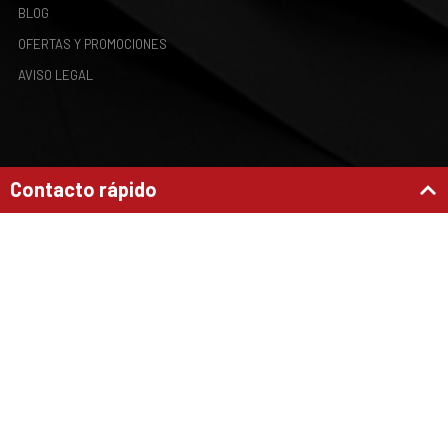
BLOG
OFERTAS Y PROMOCIONES
AVISO LEGAL
Contacto rápido
Nombre y apellidos*:
624 299 556 - 910 233 124
Teléfono de contacto*:
hola@espaciosadaptados.com
c/ Vallehermoso 53,
28015.
Madrid
E-mail de contacto*:
Horario:
de 9:00h a 14:00h y de 16:00h a 20:00h
Consulta*:
de lunes a viernes.