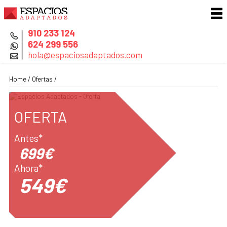
910 233 124
624 299 556
hola@espaciosadaptados.com
Home /
Ofertas /
OFERTA
Antes*
699€
Ahora*
549€